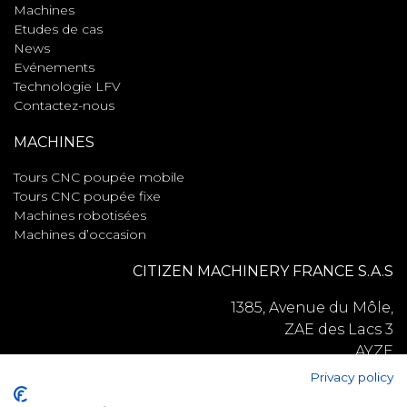
Machines
Etudes de cas
News
Evénements
Technologie LFV
Contactez-nous
MACHINES
Tours CNC poupée mobile
Tours CNC poupée fixe
Machines robotisées
Machines d’occasion
CITIZEN MACHINERY FRANCE S.A.S
1385, Avenue du Môle,
ZAE des Lacs 3
AYZE
74130
Privacy policy
France