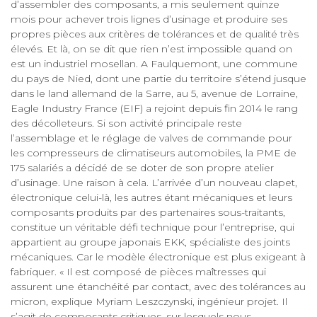
d’assembler des composants, a mis seulement quinze
mois pour achever trois lignes d’usinage et produire ses
propres pièces aux critères de tolérances et de qualité très
élevés. Et là, on se dit que rien n’est impossible quand on
est un industriel mosellan. A Faulquemont, une commune
du pays de Nied, dont une partie du territoire s’étend jusque
dans le land allemand de la Sarre, au 5, avenue de Lorraine,
Eagle Industry France (EIF) a rejoint depuis fin 2014 le rang
des décolleteurs. Si son activité principale reste
l’assemblage et le réglage de valves de commande pour
les compresseurs de climatiseurs automobiles, la PME de
175 salariés a décidé de se doter de son propre atelier
d’usinage. Une raison à cela. L’arrivée d’un nouveau clapet,
électronique celui-là, les autres étant mécaniques et leurs
composants produits par des partenaires sous-traitants,
constitue un véritable défi technique pour l’entreprise, qui
appartient au groupe japonais EKK, spécialiste des joints
mécaniques. Car le modèle électronique est plus exigeant à
fabriquer. « Il est composé de pièces maîtresses qui
assurent une étanchéité par contact, avec des tolérances au
micron, explique Myriam Leszczynski, ingénieur projet. Il
s’agit de composants critiques, sur lesquels nous