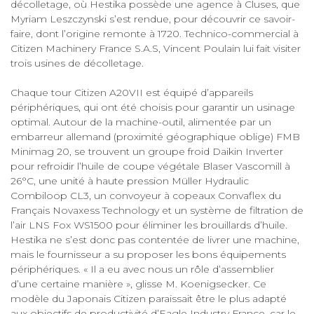
décolletage, où Hestika possède une agence à Cluses, que
Myriam Leszczynski s’est rendue, pour découvrir ce savoir-
faire, dont l’origine remonte à 1720. Technico-commercial à
Citizen Machinery France S.A.S, Vincent Poulain lui fait visiter
trois usines de décolletage.
Chaque tour Citizen A20VII est équipé d’appareils
périphériques, qui ont été choisis pour garantir un usinage
optimal. Autour de la machine-outil, alimentée par un
embarreur allemand (proximité géographique oblige) FMB
Minimag 20, se trouvent un groupe froid Daikin Inverter
pour refroidir l’huile de coupe végétale Blaser Vascomill à
26°C, une unité à haute pression Müller Hydraulic
Combiloop CL3, un convoyeur à copeaux Convaflex du
Français Novaxess Technology et un système de filtration de
l’air LNS Fox WS1500 pour éliminer les brouillards d’huile.
Hestika ne s’est donc pas contentée de livrer une machine,
mais le fournisseur a su proposer les bons équipements
périphériques. « Il a eu avec nous un rôle d’assemblier
d’une certaine manière », glisse M. Koenigsecker. Ce
modèle du Japonais Citizen paraissait être le plus adapté
aux objectifs de productivité d’Eagle Industry France, car le