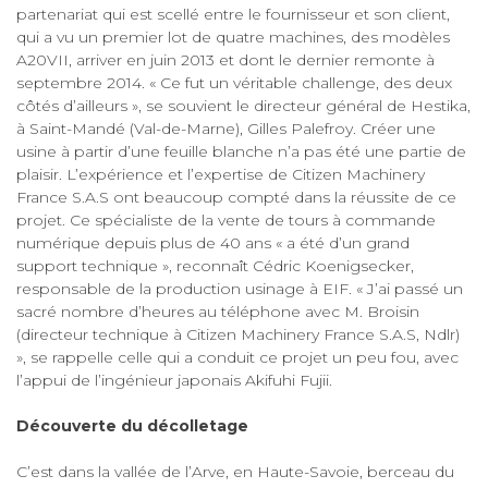
partenariat qui est scellé entre le fournisseur et son client,
qui a vu un premier lot de quatre machines, des modèles
A20VII, arriver en juin 2013 et dont le dernier remonte à
septembre 2014. « Ce fut un véritable challenge, des deux
côtés d’ailleurs », se souvient le directeur général de Hestika,
à Saint-Mandé (Val-de-Marne), Gilles Palefroy. Créer une
usine à partir d’une feuille blanche n’a pas été une partie de
plaisir. L’expérience et l’expertise de Citizen Machinery
France S.A.S ont beaucoup compté dans la réussite de ce
projet. Ce spécialiste de la vente de tours à commande
numérique depuis plus de 40 ans « a été d’un grand
support technique », reconnaît Cédric Koenigsecker,
responsable de la production usinage à EIF. « J’ai passé un
sacré nombre d’heures au téléphone avec M. Broisin
(directeur technique à Citizen Machinery France S.A.S, Ndlr)
», se rappelle celle qui a conduit ce projet un peu fou, avec
l’appui de l’ingénieur japonais Akifuhi Fujii.
Découverte du décolletage
C’est dans la vallée de l’Arve, en Haute-Savoie, berceau du