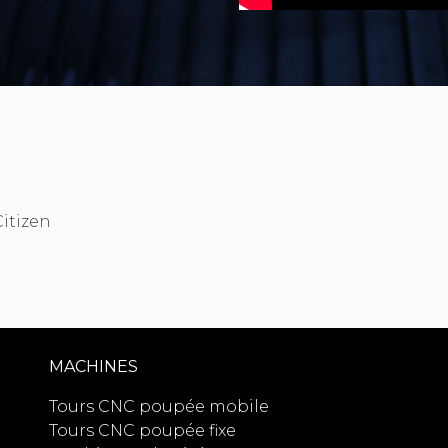
Citizen
MACHINES
Tours CNC poupée mobile
Tours CNC poupée fixe