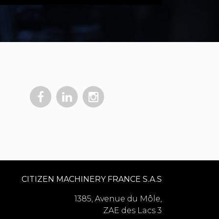
CITIZEN MACHINERY FRANCE S.A.S
1385, Avenue du Môle,
ZAE des Lacs 3