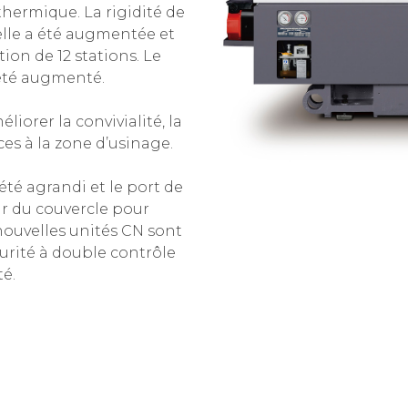
hermique. La rigidité de
elle a été augmentée et
ion de 12 stations. Le
 été augmenté.
iorer la convivialité, la
ces à la zone d’usinage.
été agrandi et le port de
ur du couvercle pour
 nouvelles unités CN sont
urité à double contrôle
té.