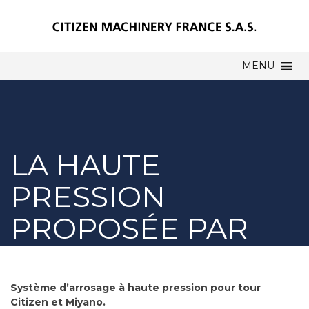
MENU
LA HAUTE
PRESSION
PROPOSÉE PAR
CITIZEN
MACHINERY
Système d’arrosage à haute pression pour tour
Citizen et Miyano.