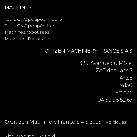
MACHINES
Tours CNC poupée mobile
Tours CNC poupée fixe
Machines robotisées
Machines d’occasion
CITIZEN MACHINERY FRANCE S.A.S
1385, Avenue du Môle,
ZAE des Lacs 3
AYZE
74130
France
04 50 98 52 69
© Citizen Machinery France S.A.S 2023 |
Politiques
Site web par Adfield